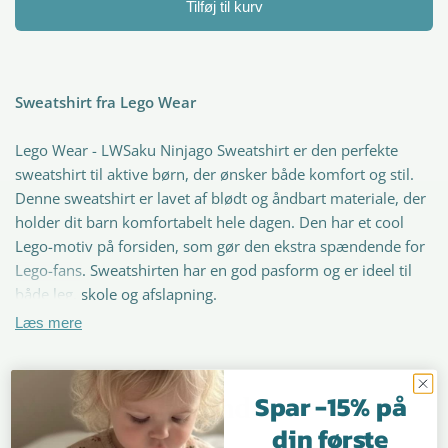
Tilføj til kurv
Sweatshirt fra Lego Wear
Lego Wear - LWSaku Ninjago Sweatshirt er den perfekte
sweatshirt til aktive børn, der ønsker både komfort og stil.
Denne sweatshirt er lavet af blødt og åndbart materiale, der
holder dit barn komfortabelt hele dagen. Den har et cool
Lego-motiv på forsiden, som gør den ekstra spændende for
Lego-fans. Sweatshirten har en god pasform og er ideel til
både leg, skole og afslapning.
Læs mere
Blødt og behageligt materiale
Cool Lego-motiv på forsiden
God pasform og komfort
Spar -15% på
Perfekt til både leg og afslapning
Vores skønne kunder
Let at style med forskellige outfits
din første