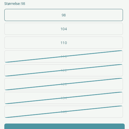
Størrelse:
98
98
104
110
116
122
128
134
140