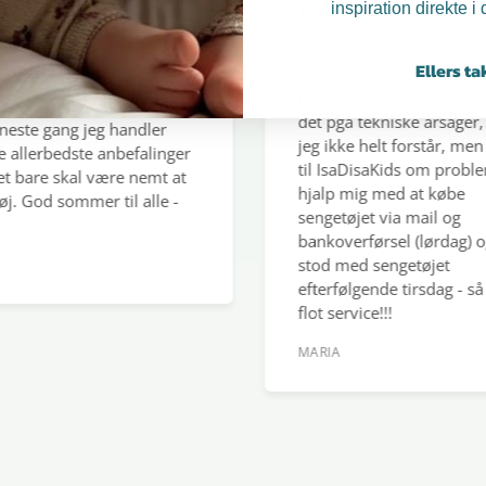
inspiration direkte i
er gerne her igen og
Fik en fantastisk ser
Fandt det sengetøj datter
Ellers ta
Her hos IsaDis
ønskede sig på IsaDisaKid
ever en virkelig god
designet bør
hjemmeside. Kunne ikke b
 under hele processen,
det pga tekniske årsager,
neste gang jeg handler
jeg ikke helt forstår, men 
 allerbedste anbefalinger
til IsaDisaKids om proble
t bare skal være nemt at
hjalp mig med at købe
j. God sommer til alle -
sengetøjet via mail og
bankoverførsel (lørdag) og
stod med sengetøjet
efterfølgende tirsdag - så 
flot service!!!
MARIA