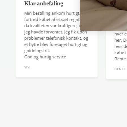
Klar anbefaling
Handl
igen
Min bestilling ankom hurtigt. Jeg
fortrød købet af et sæt regntøj,
Jeg opl
da kvaliteten var kraftigere, end
service
jeg havde forventet. Jeg fik uden
hver e
problemer telefonisk kontakt, og
her. De
et bytte blev foretaget hurtigt og
hvis de
gnidningsfrit.
købe tø
God og hurtig service
Bente
VIVI
BENTE