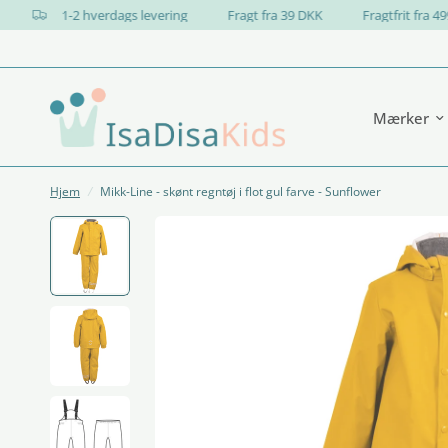
GN
1-2 hverdags levering
Fragt fra 39 DKK
Fragtfrit 
Mærker
Hjem
/
Mikk-Line - skønt regntøj i flot gul farve - Sunflower