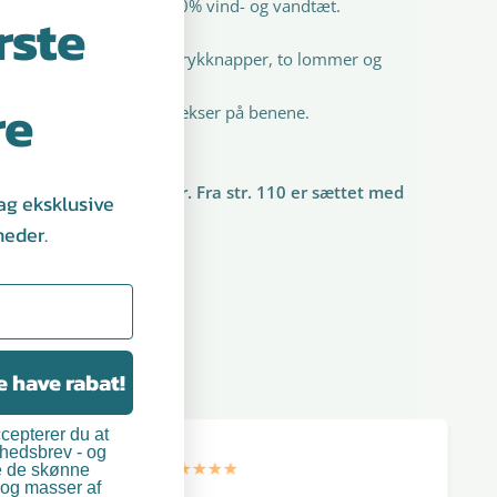
rit for PVC. Åndbar og 100% vind- og vandtæt.
rste
aftagelig hætte, lynlås, trykknapper, to lommer og
re
d elastik i taljen og reflekser på benene.
 104 er med smækbukser. Fra str. 110 er sættet med
ag eksklusive
ukser.
heder.
NSKABER
>8000 mm H2O)
PU belægning
barhed
ne have rabat!
mme
ljer for høj synlighed
ccepterer du at
yhedsbrev - og
rvenlige detaljer
e de skønne
 og masser af