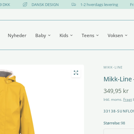
fra 499 DKK
DANSK DESIGN
1-2 hverdags levering
Nyheder
Baby
Kids
Teens
Voksen
MIKK-LINE
Mikk-Line -
349,95 kr
Inkl. moms.
Fragt
b
33138-SUNFLO
Størrelse:
98