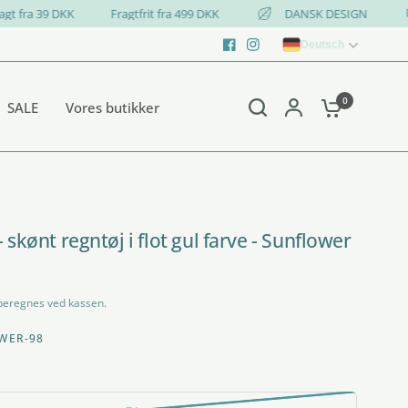
Fragt fra 39 DKK
Fragtfrit fra 499 DKK
DANSK DESIGN
Deutsch
0
SALE
Vores butikker
 skønt regntøj i flot gul farve - Sunflower
eregnes ved kassen.
WER-98