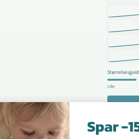
Størrelsesgui
Lille
Spar -1
"Rigtigt regntø
farve - Sunflowe