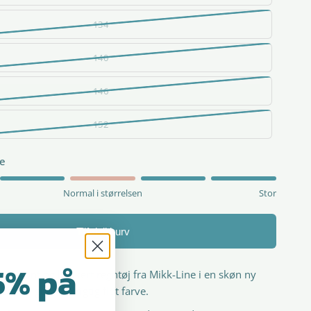
134
140
146
152
de
Normal i størrelsen
Stor
Tilføj til kurv
5% på
j" - Skønt og lækkert regntøj fra Mikk-Line i en skøn ny
r - en gul - en rigtig flot farve.