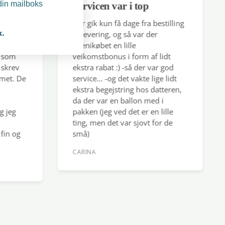
 din mailboks
vice!
Servicen var i top
en
Der gik kun få dage fra bestilling
k.
aKids finder du et stort udvalg af gode mærker og dansk
s
til levering, og så var der
nemode
estille
ovenikøbet en lille
 som
velkomstbonus i form af lidt
skrev
ekstra rabat :) -så der var god
met. De
service... -og det vakte lige lidt
ekstra begejstring hos datteren,
da der var en ballon med i
 jeg
pakken (jeg ved det er en lille
ting, men det var sjovt for de
fin og
små)
CARINA