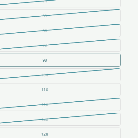
74
80
86
92
98
104
110
116
122
128