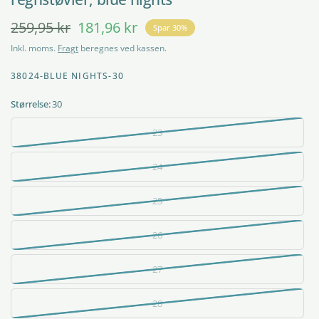
259,95 kr
181,96 kr
Spar 30%
Inkl. moms.
Fragt
beregnes ved kassen.
38024-BLUE NIGHTS-30
Størrelse:
30
23
24
25
26
27
28