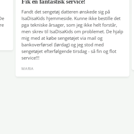
luft i at trænge ind.
Fik en fantastisk service!
Se
- Bløde, udtagelige indlægssåler for at hjælpe dig med at
Fandt det sengetøj datteren ønskede sig på
Der
finde den rigtige pasform til dit barn. Kommer der vand ind i
IsaDisaKids hjemmeside. Kunne ikke bestille det
så
støvlerne, kan du tage indlægssålerne af og hænge dem op
pga tekniske årsager, som jeg ikke helt forstår,
fo
til tørre.
men skrev til IsaDisaKids om problemet. De hjalp
ser
- Takket være støvlernes skridsikre ydersål med
mig med at købe sengetøjet via mail og
ho
fremragende trækkraft er det sikkert at gå på glatte
bankoverførsel (lørdag) og jeg stod med
(je
overflader og giver den lille eventyrer mulighed for at
sengetøjet efterfølgende tirsdag - så fin og flot
de
service!!!
udforske området uden at glide eller falde.
CA
- Ingen phthalater, tungmetaller, klorparaffiner eller PAH'er.
MARIA
STØRRELSESKEMA (indersålængde i centimeter)
23 - 15.6
24 - 16.3
25 - 16.9
26 - 17.6
27 - 18.3
28 - 18.9
29 - 29,6