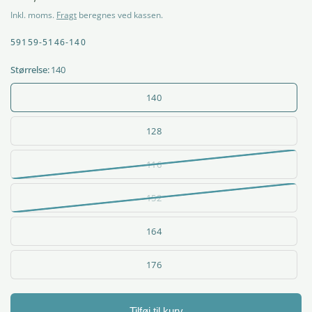
Inkl. moms.
Fragt
beregnes ved kassen.
59159-5146-140
Størrelse:
140
140
128
116
152
164
176
Tilføj til kurv