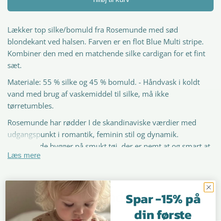
Lækker top silke/bomuld fra Rosemunde med sød
blondekant ved halsen. Farven er en flot Blue Multi stripe.
Kombiner den med en matchende silke cardigan for et fint
sæt.
Materiale: 55 % silke og 45 % bomuld. - Håndvask i koldt
vand med brug af vaskemiddel til silke, må ikke
tørretumbles.
Rosemunde har rødder I de skandinaviske værdier med
udgangspunkt i romantik, feminin stil og dynamik.
Rosemunde bygger på smukt tøj, der er nemt at og smart at
Læs mere
have på. Funktionalitet og femininitet er to vigtige elementer
i ethvert stykke tøj fra Rosemunde, både til kvinder og piger.
Hos IsaDisaKids finder du et stort udvalg af gode mærker og
Spar -15% på
Vores skønne kunder
dansk designet børnemode.
din første