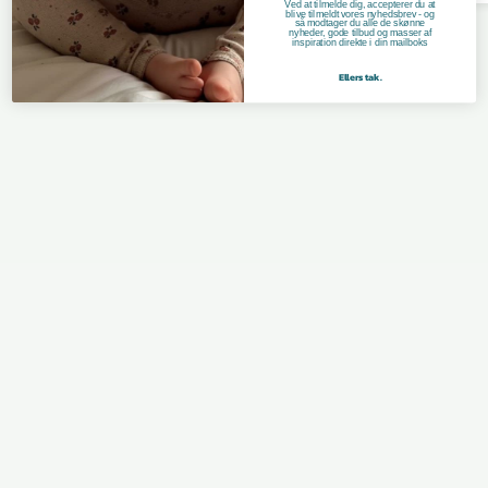
Ved at tilmelde dig, accepterer du at
blive tilmeldt vores nyhedsbrev - og
så modtager du alle de skønne
nyheder, gode tilbud og masser af
inspiration direkte i din mailboks
Ellers tak.