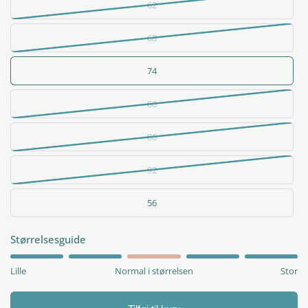
62
68
74
80
86
92
56
Størrelsesguide
Lille
Normal i størrelsen
Stor