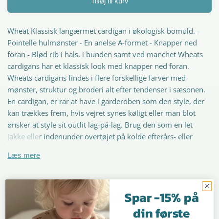
Tilføj til kurv
Wheat Klassisk langærmet cardigan i økologisk bomuld. -
Pointelle hulmønster - En anelse A-formet - Knapper ned
foran - Blød rib i hals, i bunden samt ved manchet Wheats
cardigans har et klassisk look med knapper ned foran.
Wheats cardigans findes i flere forskellige farver med
mønster, struktur og broderi alt efter tendenser i sæsonen.
En cardigan, er rar at have i garderoben som den style, der
kan trækkes frem, hvis vejret synes køligt eller man blot
ønsker at style sit outfit lag-på-lag. Brug den som en let
jakke eller indenunder overtøjet på kolde efterårs- eller
vinterdage.
Læs mere
materiale: - Oeko-tex certificeret - 100% Økologisk bomuld
Det danske mærke Wheat har stærke, skandinaviske
Spar -15% på
designtraditioner, og et af de skarpeste designparametre er
Vores skønne kunder
de unikke, håndtegnede signaturprints, som sæson efter
din første
sæson ses i kollektionerne. Sammen med den høje kvalitet